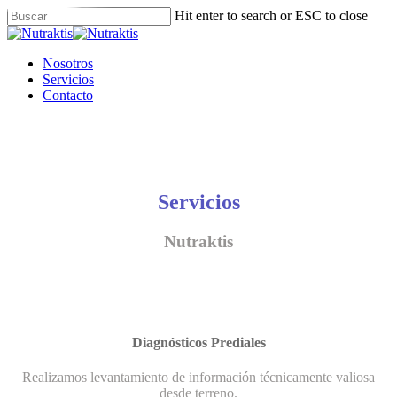
Skip
Hit enter to search or ESC to close
to
Close
main
Search
content
Menu
Nosotros
Servicios
Contacto
Servicios
Nutraktis
Diagnósticos Prediales
Realizamos levantamiento de información técnicamente valiosa
desde terreno.