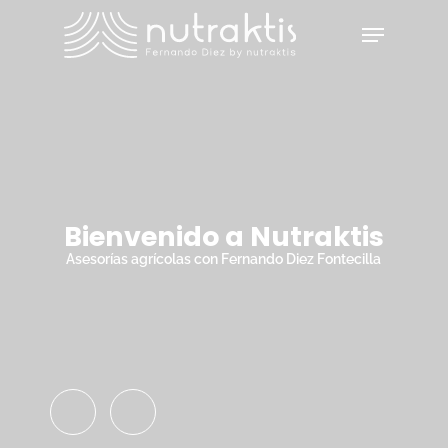
Skip
Menu
to
main
Close
content
Menu
Bienvenido a Nutraktis
Asesorías agrícolas con Fernando Diez Fontecilla