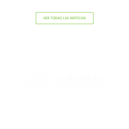
VER TODAS LAS NOTICIAS
Contacto
+56 9 7138 2719
/
fernando.diez@nutraktis.cl