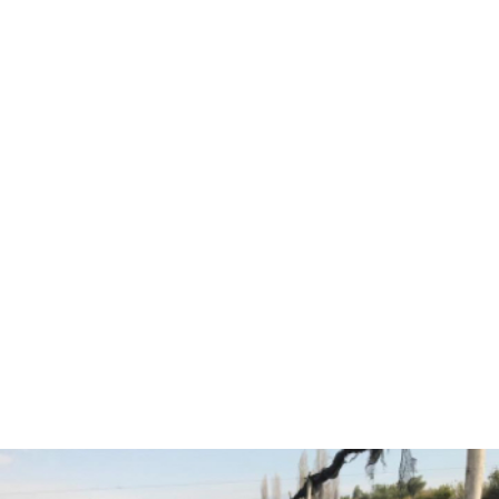
Hola, soy Fernando Diez
Agrónomo
especializado en
asesorías agrícolas.
¿Están listos para pasar
al siguiente nivel y
trabajar juntos?
CONVERSEMOS