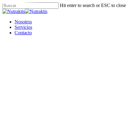
Skip
Hit enter to search or ESC to close
to
Close
main
Search
content
Menu
Nosotros
Servicios
Contacto