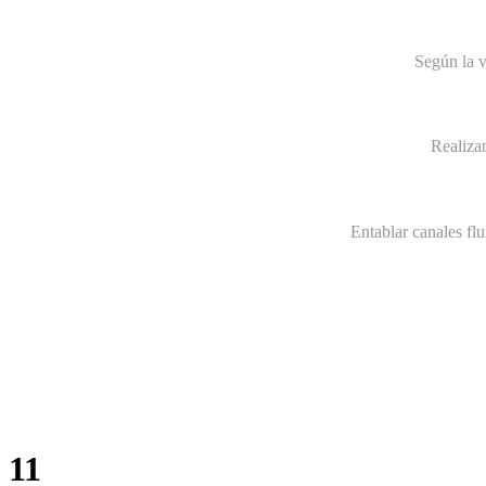
Según la v
Realiza
Entablar canales fl
11