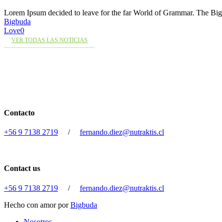
Lorem Ipsum decided to leave for the far World of Grammar. The 
Bigbuda
Love
0
VER TODAS LAS NOTICIAS
Contacto
+56 9 7138 2719
/
fernando.diez@nutraktis.cl
Contact us
+56 9 7138 2719
/
fernando.diez@nutraktis.cl
Hecho con amor por
Bigbuda
Close
Nosotros