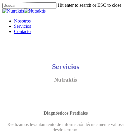
Skip
Hit enter to search or ESC to close
to
Close
main
Search
content
Menu
Nosotros
Servicios
Contacto
Servicios
Nutraktis
Diagnósticos Prediales
Realizamos levantamiento de información técnicamente valiosa
desde terreno.