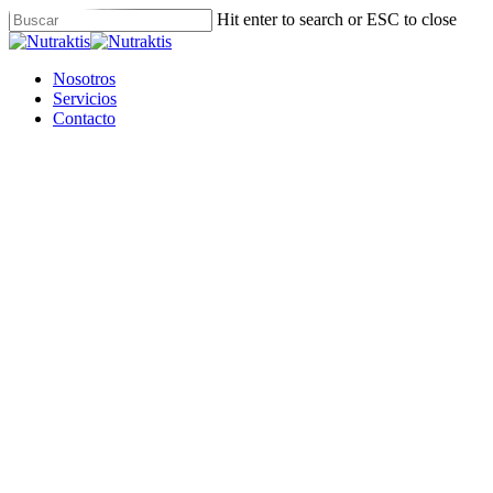
Skip
Hit enter to search or ESC to close
to
Close
main
Search
content
Menu
Nosotros
Servicios
Contacto