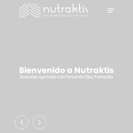
Skip
Menu
to
main
Close
content
Menu
Bienvenido a Nutraktis
Asesorías agrícolas con Fernando Diez Fontecilla