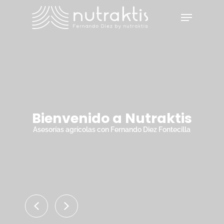
Skip
Menu
to
main
Close
content
Menu
Bienvenido a Nutraktis
Asesorías agrícolas con Fernando Diez Fontecilla