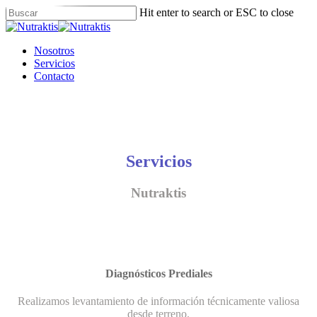
Skip
Hit enter to search or ESC to close
to
Close
main
Search
content
Menu
Nosotros
Servicios
Contacto
Servicios
Nutraktis
Diagnósticos Prediales
Realizamos levantamiento de información técnicamente valiosa
desde terreno.