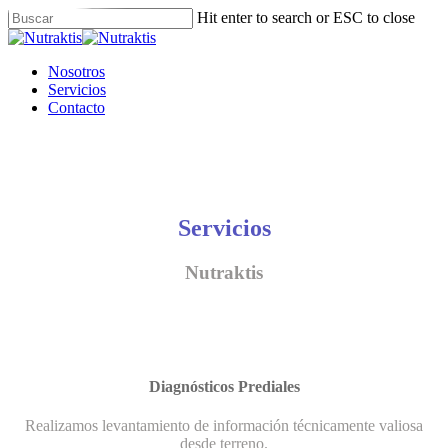
Skip
Hit enter to search or ESC to close
to
Close
main
Search
content
Menu
Nosotros
Servicios
Contacto
Servicios
Nutraktis
Diagnósticos Prediales
Realizamos levantamiento de información técnicamente valiosa
desde terreno.