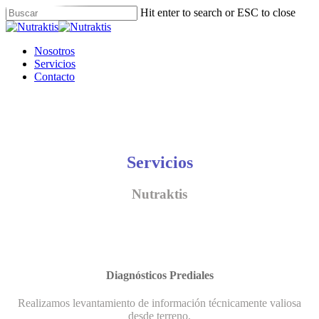
Skip
Hit enter to search or ESC to close
to
Close
main
Search
content
Menu
Nosotros
Servicios
Contacto
Servicios
Nutraktis
Diagnósticos Prediales
Realizamos levantamiento de información técnicamente valiosa
desde terreno.