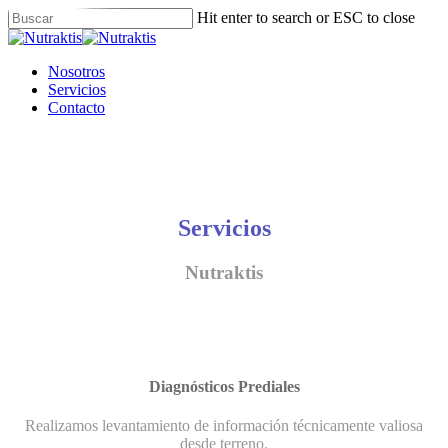
Skip
Hit enter to search or ESC to close
to
Close
main
Search
content
Menu
Nosotros
Servicios
Contacto
Servicios
Nutraktis
Diagnósticos Prediales
Realizamos levantamiento de información técnicamente valiosa
desde terreno.