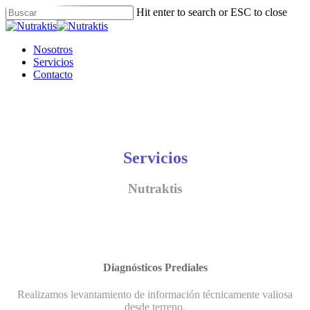
Skip
Hit enter to search or ESC to close
to
Close
main
Search
content
Menu
Nosotros
Servicios
Contacto
Servicios
Nutraktis
Diagnósticos Prediales
Realizamos levantamiento de información técnicamente valiosa
desde terreno.