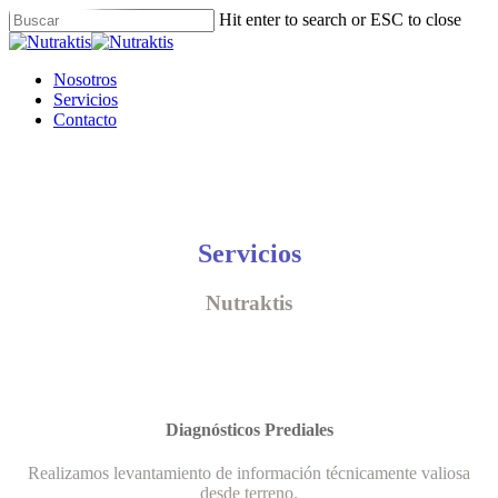
Skip
Hit enter to search or ESC to close
to
Close
main
Search
content
Menu
Nosotros
Servicios
Contacto
Servicios
Nutraktis
Diagnósticos Prediales
Realizamos levantamiento de información técnicamente valiosa
desde terreno.