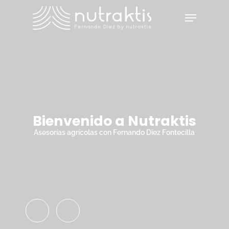
Skip
Menu
to
main
Close
content
Menu
Bienvenido a Nutraktis
Asesorías agrícolas con Fernando Diez Fontecilla