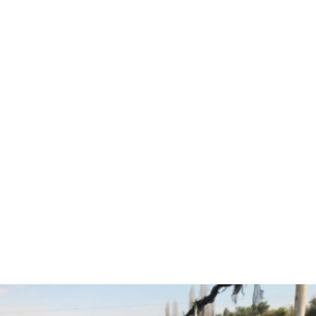
Hola, soy Fernando Diez
Agrónomo
especializado en
asesorías agrícolas.
¿Están listos para pasar
al siguiente nivel y
trabajar juntos?
CONVERSEMOS