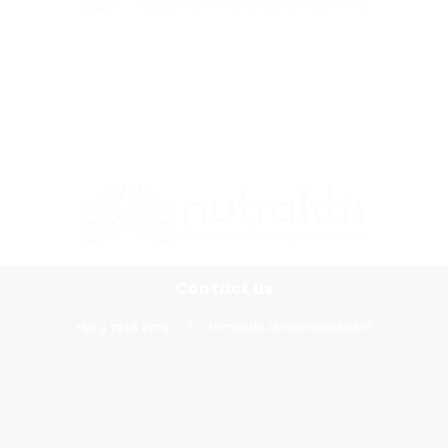
Contacto
+56 9 7138 2719
/
fernando.diez@nutraktis.cl
Contact us
+56 9 7138 2719
/
fernando.diez@nutraktis.cl