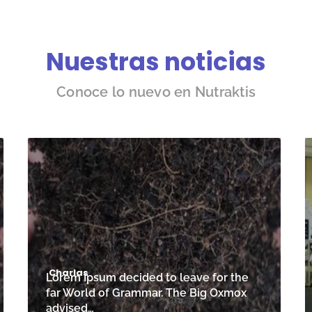
Nuestras noticias
Conoce lo nuevo en Nutraktis
Charlas
Lorem Ipsum decided to leave for the
far World of Grammar. The Big Oxmox
advised…