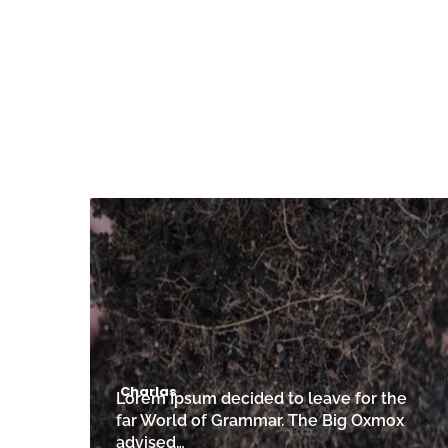
Charlas
Lorem Ipsum decided to leave for the
far World of Grammar. The Big Oxmox
advised…