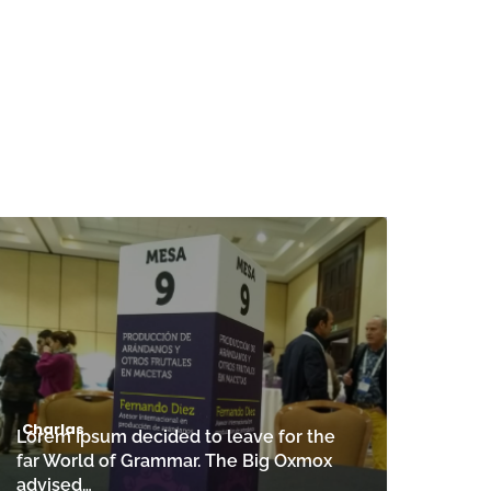
Charlas
Lorem Ipsum decided to leave for the
far World of Grammar. The Big Oxmox
advised…