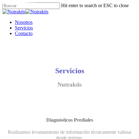
Skip
Hit enter to search or ESC to close
to
Close
main
Search
content
Menu
Nosotros
Servicios
Contacto
Servicios
Nutraktis
Diagnósticos Prediales
Realizamos levantamiento de información técnicamente valiosa
desde terreno.