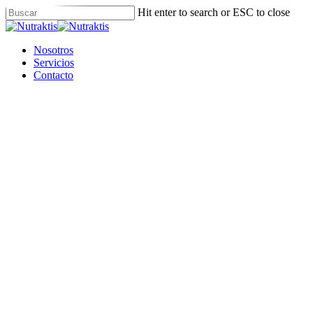
Skip
Hit enter to search or ESC to close
to
Close
main
Search
content
Menu
Nosotros
Servicios
Contacto