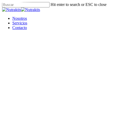
Skip
Hit enter to search or ESC to close
to
Close
main
Search
content
Menu
Nosotros
Servicios
Contacto