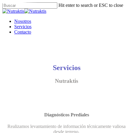
Skip
Hit enter to search or ESC to close
to
Close
main
Search
content
Menu
Nosotros
Servicios
Contacto
Servicios
Nutraktis
Diagnósticos Prediales
Realizamos levantamiento de información técnicamente valiosa
desde terreno.