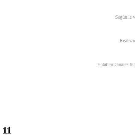
Según la v
Realiza
Entablar canales fl
11