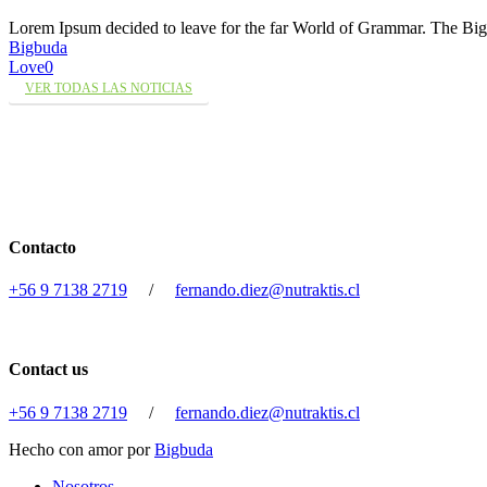
Lorem Ipsum decided to leave for the far World of Grammar. The 
Bigbuda
Love
0
VER TODAS LAS NOTICIAS
Contacto
+56 9 7138 2719
/
fernando.diez@nutraktis.cl
Contact us
+56 9 7138 2719
/
fernando.diez@nutraktis.cl
Hecho con amor por
Bigbuda
Close
Nosotros