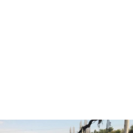
Hola, soy Fernando Diez
Agrónomo
especializado en
asesorías agrícolas.
¿Están listos para pasar
al siguiente nivel y
trabajar juntos?
CONVERSEMOS