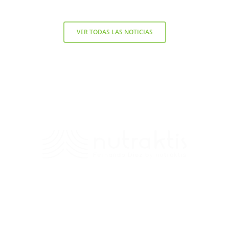
VER TODAS LAS NOTICIAS
Contacto
+56 9 7138 2719
/
fernando.diez@nutraktis.cl