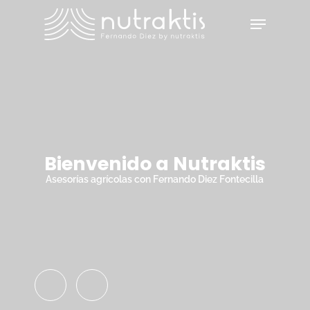
Skip
Menu
to
main
Close
content
Menu
Bienvenido a Nutraktis
Asesorías agrícolas con Fernando Diez Fontecilla