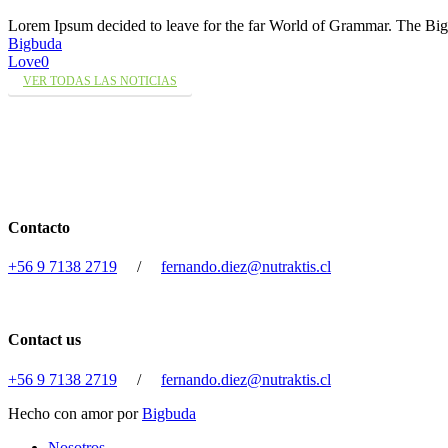
Lorem Ipsum decided to leave for the far World of Grammar. The 
Bigbuda
Love
0
VER TODAS LAS NOTICIAS
Contacto
+56 9 7138 2719
/
fernando.diez@nutraktis.cl
Contact us
+56 9 7138 2719
/
fernando.diez@nutraktis.cl
Hecho con amor por
Bigbuda
Close
Nosotros