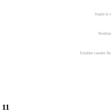
Según la v
Realiza
Entablar canales fl
11