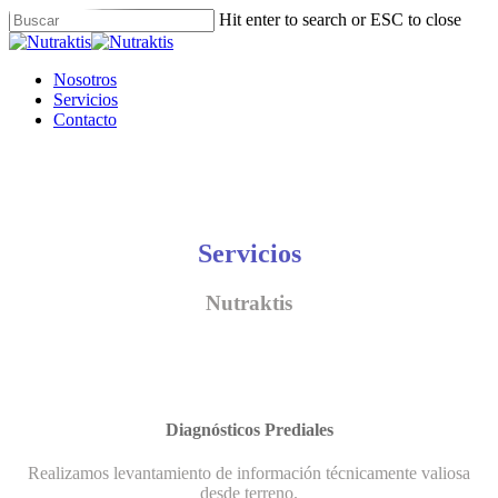
Skip
Hit enter to search or ESC to close
to
Close
main
Search
content
Menu
Nosotros
Servicios
Contacto
Servicios
Nutraktis
Diagnósticos Prediales
Realizamos levantamiento de información técnicamente valiosa
desde terreno.