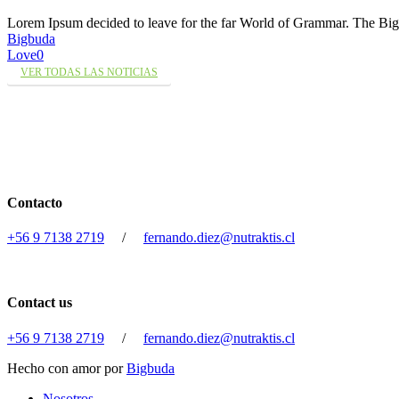
Lorem Ipsum decided to leave for the far World of Grammar. The 
Bigbuda
Love
0
VER TODAS LAS NOTICIAS
Contacto
+56 9 7138 2719
/
fernando.diez@nutraktis.cl
Contact us
+56 9 7138 2719
/
fernando.diez@nutraktis.cl
Hecho con amor por
Bigbuda
Close
Nosotros