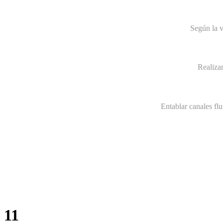
Según la v
Realiza
Entablar canales fl
11