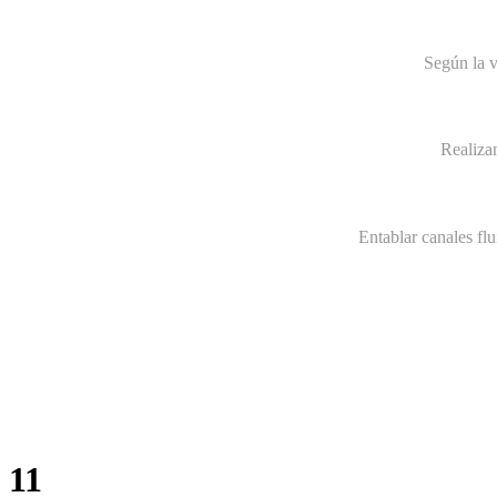
Según la v
Realiza
Entablar canales fl
11