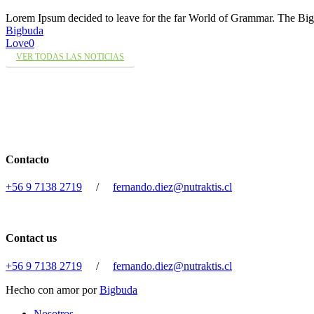
Lorem Ipsum decided to leave for the far World of Grammar. The 
Bigbuda
Love
0
VER TODAS LAS NOTICIAS
Contacto
+56 9 7138 2719
/
fernando.diez@nutraktis.cl
Contact us
+56 9 7138 2719
/
fernando.diez@nutraktis.cl
Hecho con amor por
Bigbuda
Close
Nosotros