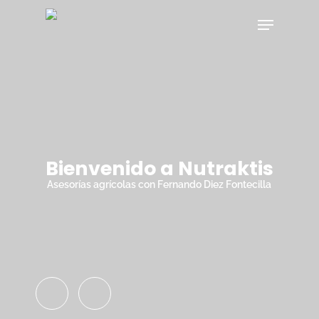
Skip
Menu
to
main
Close
content
Menu
Bienvenido a Nutraktis
Asesorías agrícolas con Fernando Diez Fontecilla