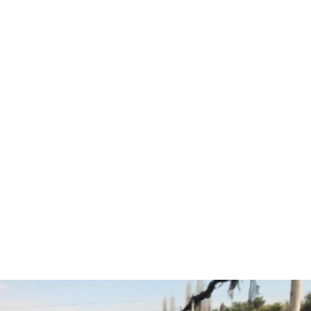
Hola, soy Fernando Diez
Agrónomo
especializado en
asesorías agrícolas.
¿Están listos para pasar
al siguiente nivel y
trabajar juntos?
CONVERSEMOS