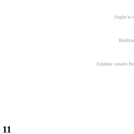
Según la v
Realiza
Entablar canales fl
11