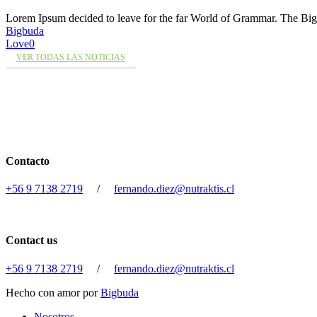
Lorem Ipsum decided to leave for the far World of Grammar. The 
Bigbuda
Love
0
VER TODAS LAS NOTICIAS
Contacto
+56 9 7138 2719
/
fernando.diez@nutraktis.cl
Contact us
+56 9 7138 2719
/
fernando.diez@nutraktis.cl
Hecho con amor por
Bigbuda
Close
Nosotros