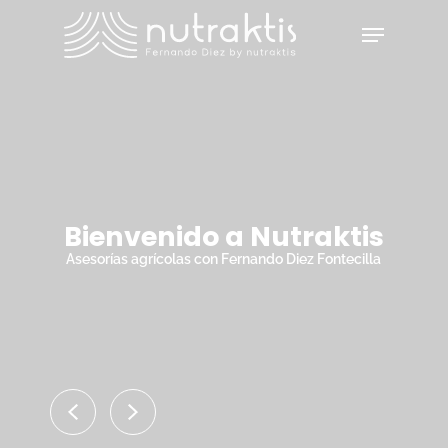
Skip
Menu
to
main
Close
content
Menu
Bienvenido a Nutraktis
Asesorías agrícolas con Fernando Diez Fontecilla