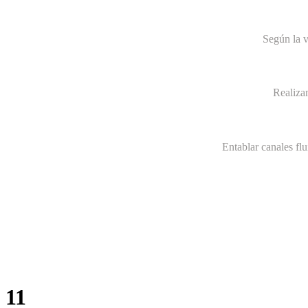
Según la v
Realiza
Entablar canales fl
11