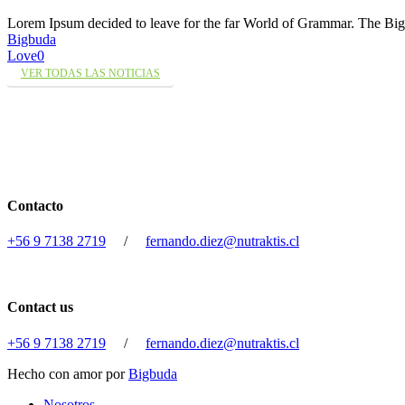
Lorem Ipsum decided to leave for the far World of Grammar. The 
Bigbuda
Love
0
VER TODAS LAS NOTICIAS
Contacto
+56 9 7138 2719
/
fernando.diez@nutraktis.cl
Contact us
+56 9 7138 2719
/
fernando.diez@nutraktis.cl
Hecho con amor por
Bigbuda
Close
Nosotros