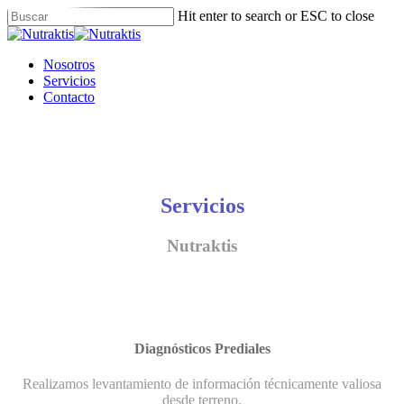
Skip
Hit enter to search or ESC to close
to
Close
main
Search
content
Menu
Nosotros
Servicios
Contacto
Servicios
Nutraktis
Diagnósticos Prediales
Realizamos levantamiento de información técnicamente valiosa
desde terreno.