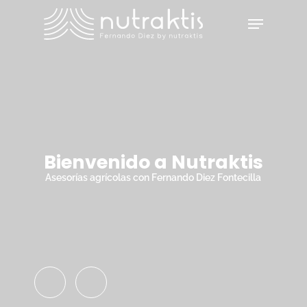
Skip
Menu
to
main
Close
content
Menu
Bienvenido a Nutraktis
Asesorías agrícolas con Fernando Diez Fontecilla