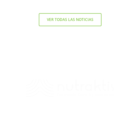
VER TODAS LAS NOTICIAS
Contacto
+56 9 7138 2719
/
fernando.diez@nutraktis.cl