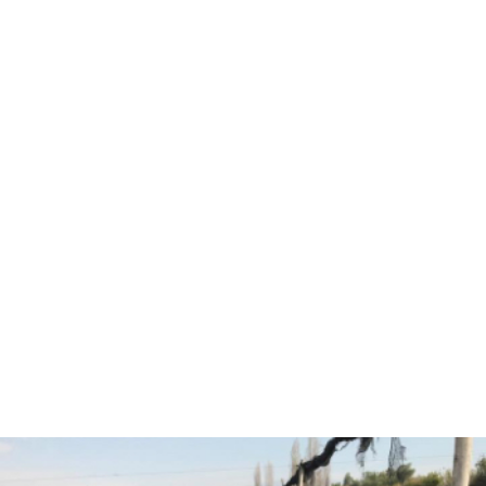
Hola, soy Fernando Diez
Agrónomo
especializado en
asesorías agrícolas.
¿Están listos para pasar
al siguiente nivel y
trabajar juntos?
CONVERSEMOS