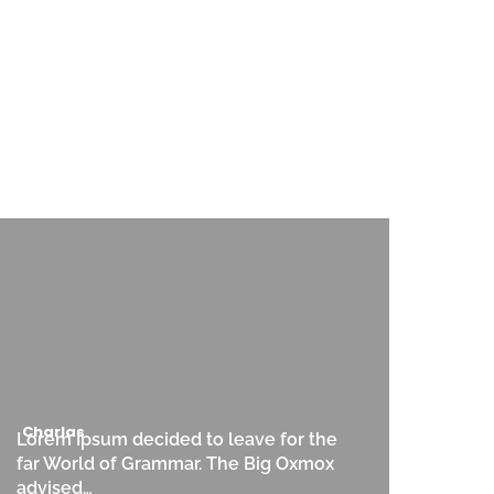
Charlas
Lorem Ipsum decided to leave for the
far World of Grammar. The Big Oxmox
advised…