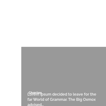
Charlas
Lorem Ipsum decided to leave for the
far World of Grammar. The Big Oxmox
advised…