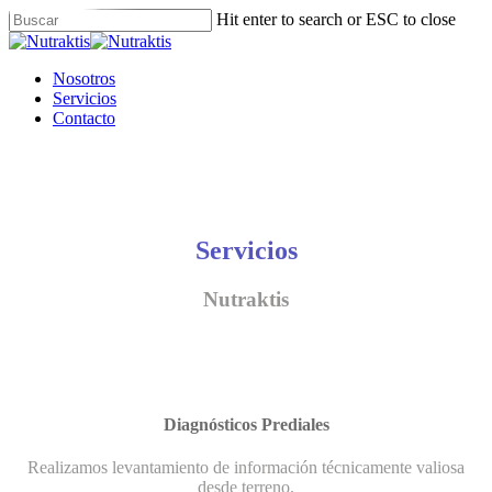
Skip
Hit enter to search or ESC to close
to
Close
main
Search
content
Menu
Nosotros
Servicios
Contacto
Servicios
Nutraktis
Diagnósticos Prediales
Realizamos levantamiento de información técnicamente valiosa
desde terreno.