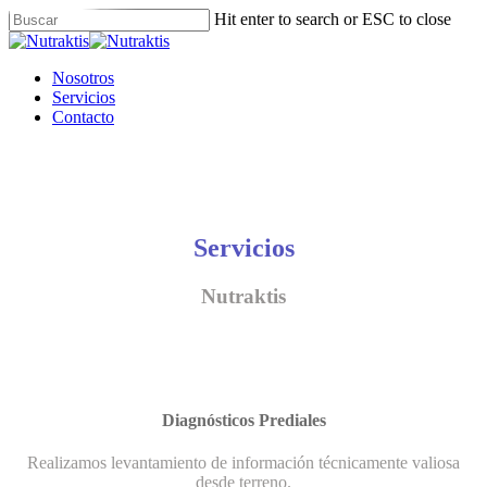
Skip
Hit enter to search or ESC to close
to
Close
main
Search
content
Menu
Nosotros
Servicios
Contacto
Servicios
Nutraktis
Diagnósticos Prediales
Realizamos levantamiento de información técnicamente valiosa
desde terreno.