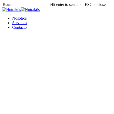
Skip
Hit enter to search or ESC to close
to
Close
main
Search
content
Menu
Nosotros
Servicios
Contacto