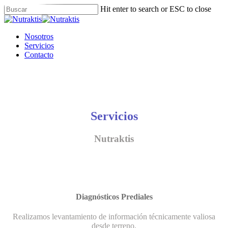
Skip
Hit enter to search or ESC to close
to
Close
main
Search
content
Menu
Nosotros
Servicios
Contacto
Servicios
Nutraktis
Diagnósticos Prediales
Realizamos levantamiento de información técnicamente valiosa
desde terreno.