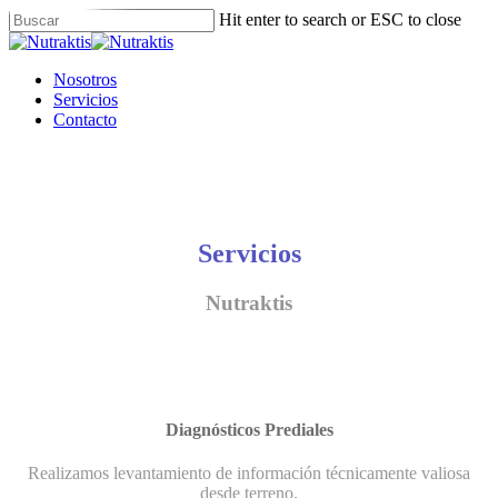
Skip
Hit enter to search or ESC to close
to
Close
main
Search
content
Menu
Nosotros
Servicios
Contacto
Servicios
Nutraktis
Diagnósticos Prediales
Realizamos levantamiento de información técnicamente valiosa
desde terreno.