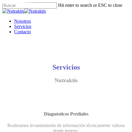
Skip
Hit enter to search or ESC to close
to
Close
main
Search
content
Menu
Nosotros
Servicios
Contacto
Servicios
Nutraktis
Diagnósticos Prediales
Realizamos levantamiento de información técnicamente valiosa
desde terreno.