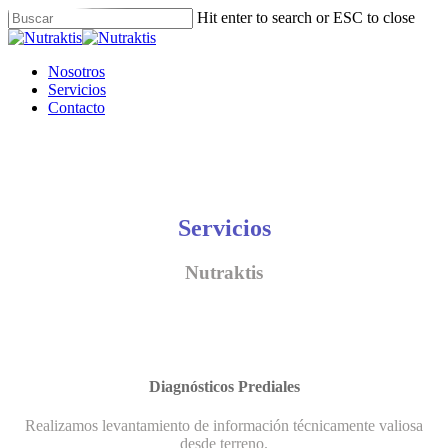
Skip
Hit enter to search or ESC to close
to
Close
main
Search
content
Menu
Nosotros
Servicios
Contacto
Servicios
Nutraktis
Diagnósticos Prediales
Realizamos levantamiento de información técnicamente valiosa
desde terreno.