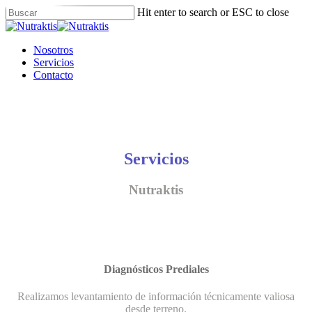
Skip
Hit enter to search or ESC to close
to
Close
main
Search
content
Menu
Nosotros
Servicios
Contacto
Servicios
Nutraktis
Diagnósticos Prediales
Realizamos levantamiento de información técnicamente valiosa
desde terreno.