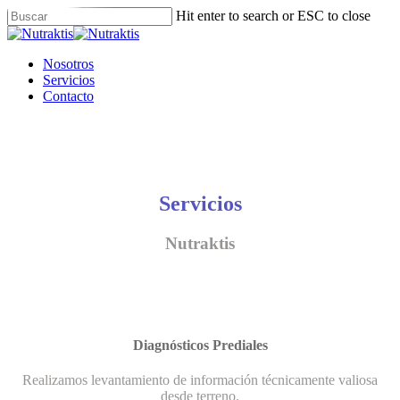
Skip
Hit enter to search or ESC to close
to
Close
main
Search
content
Menu
Nosotros
Servicios
Contacto
Servicios
Nutraktis
Diagnósticos Prediales
Realizamos levantamiento de información técnicamente valiosa
desde terreno.