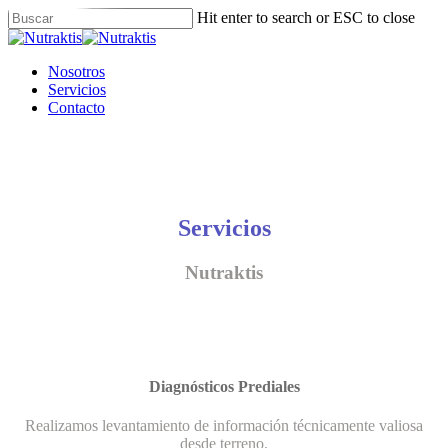
Skip
Hit enter to search or ESC to close
to
Close
main
Search
content
Menu
Nosotros
Servicios
Contacto
Servicios
Nutraktis
Diagnósticos Prediales
Realizamos levantamiento de información técnicamente valiosa
desde terreno.