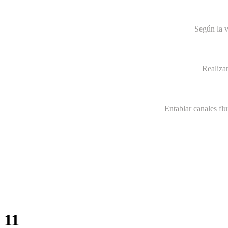
Según la v
Realiza
Entablar canales fl
11