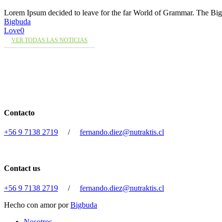
Lorem Ipsum decided to leave for the far World of Grammar. The 
Bigbuda
Love
0
VER TODAS LAS NOTICIAS
Contacto
+56 9 7138 2719
/
fernando.diez@nutraktis.cl
Contact us
+56 9 7138 2719
/
fernando.diez@nutraktis.cl
Hecho con amor por
Bigbuda
Close
Nosotros