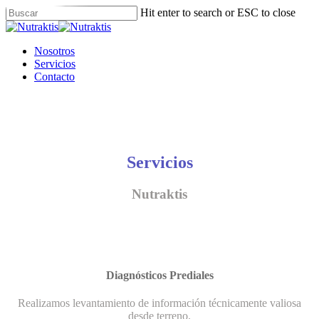
Skip
Hit enter to search or ESC to close
to
Close
main
Search
content
Menu
Nosotros
Servicios
Contacto
Servicios
Nutraktis
Diagnósticos Prediales
Realizamos levantamiento de información técnicamente valiosa
desde terreno.