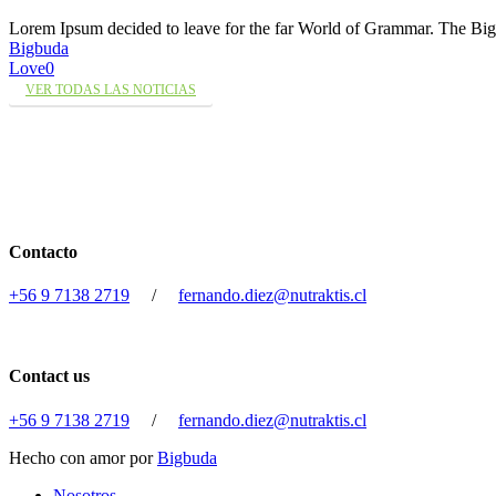
Lorem Ipsum decided to leave for the far World of Grammar. The 
Bigbuda
Love
0
VER TODAS LAS NOTICIAS
Contacto
+56 9 7138 2719
/
fernando.diez@nutraktis.cl
Contact us
+56 9 7138 2719
/
fernando.diez@nutraktis.cl
Hecho con amor por
Bigbuda
Close
Nosotros