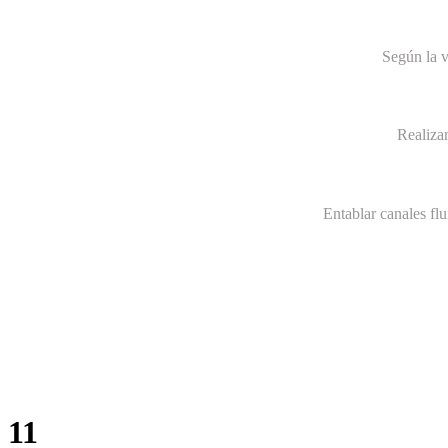
Según la v
Realiza
Entablar canales fl
11