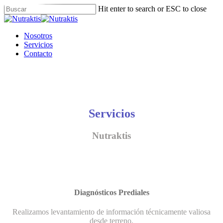
Skip
Hit enter to search or ESC to close
to
Close
main
Search
content
Menu
Nosotros
Servicios
Contacto
Servicios
Nutraktis
Diagnósticos Prediales
Realizamos levantamiento de información técnicamente valiosa
desde terreno.