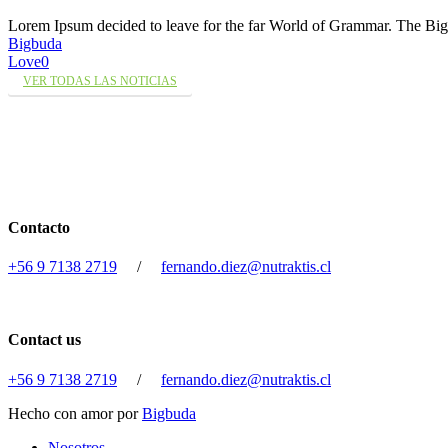
Lorem Ipsum decided to leave for the far World of Grammar. The 
Bigbuda
Love
0
VER TODAS LAS NOTICIAS
Contacto
+56 9 7138 2719
/
fernando.diez@nutraktis.cl
Contact us
+56 9 7138 2719
/
fernando.diez@nutraktis.cl
Hecho con amor por
Bigbuda
Close
Nosotros