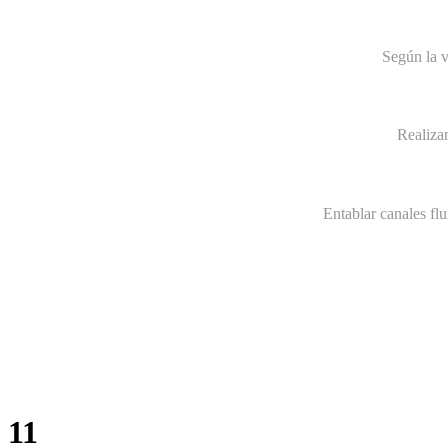
Según la v
Realiza
Entablar canales fl
11