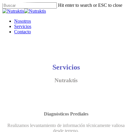
Skip
Hit enter to search or ESC to close
to
Close
main
Search
content
Menu
Nosotros
Servicios
Contacto
Servicios
Nutraktis
Diagnósticos Prediales
Realizamos levantamiento de información técnicamente valiosa
desde terreno.