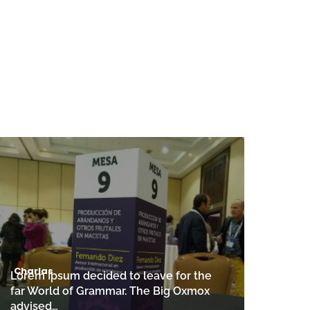
Charlas
Lorem Ipsum decided to leave for the
far World of Grammar. The Big Oxmox
advised…