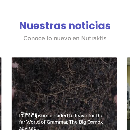
Nuestras noticias
Conoce lo nuevo en Nutraktis
Charlas
Lorem Ipsum decided to leave for the
far World of Grammar. The Big Oxmox
advised…