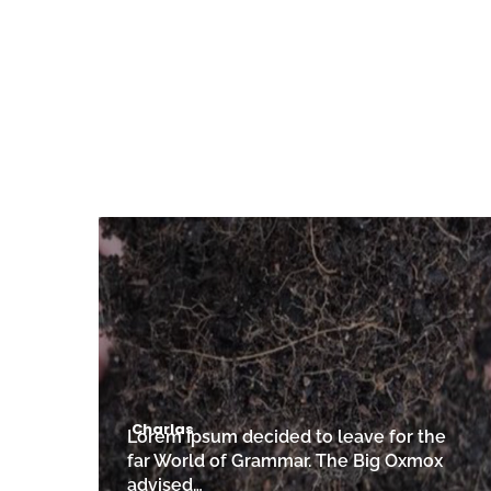
Charlas
Lorem Ipsum decided to leave for the
far World of Grammar. The Big Oxmox
advised…